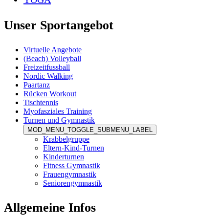
Unser Sportangebot
Virtuelle Angebote
(Beach) Volleyball
Freizeitfussball
Nordic Walking
Paartanz
Rücken Workout
Tischtennis
Myofasziales Training
Turnen und Gymnastik
MOD_MENU_TOGGLE_SUBMENU_LABEL
Krabbelgruppe
Eltern-Kind-Turnen
Kinderturnen
Fitness Gymnastik
Frauengymnastik
Seniorengymnastik
Allgemeine Infos