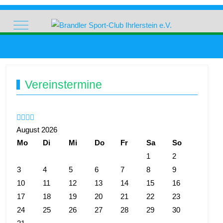
Mobile Menu Toggle
Vorheriges
Vorheriger
Nächstes
Nächstes
Vereinstermine
Jahr
Monat
Jahr
Monat
August 2026
Mo
Di
Mi
Do
Fr
Sa
So
1
2
3
4
5
6
7
8
9
10
11
12
13
14
15
16
17
18
19
20
21
22
23
24
25
26
27
28
29
30